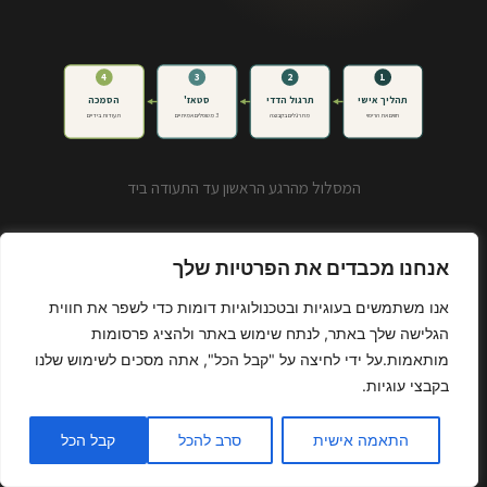
4
3
2
1
תהליך אישי
תרגול הדדי
סטאז'
הסמכה
חווים את הריפוי
מתרגלים בקבוצה
3 מטופלים אמיתיים
תעודות בידיים
המסלול מהרגע הראשון עד התעודה ביד
אנחנו מכבדים את הפרטיות שלך
אנו משתמשים בעוגיות ובטכנולוגיות דומות כדי לשפר את חווית
01
הגלישה שלך באתר, לנתח שימוש באתר ולהציג פרסומות
פרוטוקול ברור לכל שלב
מותאמות.על ידי לחיצה על "קבל הכל", אתה מסכים לשימוש שלנו
אבחון ← תהליך ← מדידה ← תחזוקה. לא תחושת בטן. פרוטוקול.
בקבצי עוגיות.
התאמה אישית
סרב להכל
קבל הכל
02