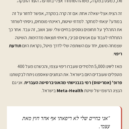
ואז, כמעט במקרה, משהו השתחרר אצלי בתודעה. העור התנקה.
זה הצית אצלי שאלה אחת: אם זה קרה במקרה, אפשר לחזור על זה
במודע? יצאתי למחקר. למדתי שיטות, ראיינתי מומחים, ניסיתי לשחזר
את התהליך על תחומים נוספים בחיים שלי. שוב ושוב, זה עבד. אחר כך
התחלתי לעבוד עם אנשים סביבי, וראיתי תוצאות מדהימות. השיטה
שצמחה משם, יחד עם השותפה שלי לדרך מיטל, נקראת היום
תודעת
ריפוי
.
מאז ליווינו 5,000 תלמידים שעברו ריפוי עצמי, והכשרנו מעל 400
מטפלים שעובדים היום בישראל. את הנתונים שאספנו ניתח לבקשתנו
פרופ' (אמריטוס) רמי בנבנישתי מהאוניברסיטה העברית
. אני גם
הנציג הרשמי של שיטת
Meta-Health
בישראל.
"אני בחיים שלי לא ריפאתי אף אחד חוץ מאת
עצמי.