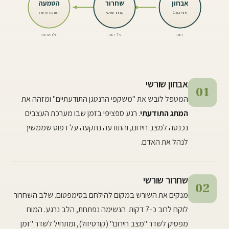
אבחון
שחרור
הטמעה
זיהוי המתג
שחרור שורשי
תודעה חדשה
דקות
כ-7 דקות
חלון תודעתי
אבחון שורשי
01
המטפל לובש את "משקפי הרנטגן התודעתיים" ומזהה את
המתג התודעתי
. רגע ספציפי בזמן שבו מערכת העצבים
נכנסה למצב חירום, והתודעה נתקעה על דפוס שממשיך
לנהל את האדם.
שחרור שורשי
02
מנקים את השורש במקום להילחם בסימפטום. שלב השחרור
לוקח לרוב כ-7 דקות. הנשימה נפתחת, הלב נרגע. המוח
מפסיק לשדר "מצב חירום" (קורטיזול), ומתחיל לשדר "זמן