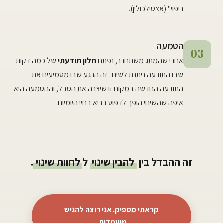
ריפוי" (אצטילכולין).
הטמעה
03
אחרי שהמתג משתחרר, נפתח
חלון תודעתי
של כמה דקות
שבו התודעה ניתנת לשינוי. זה הרגע שבו מטמיעים את
התודעה החדשה במקום זו שיצרה את הסבל, וההטמעה היא
איפה שהשינוי הופך לדפוס בריא בחיי היומיום.
זה ההבדל בין
להבין שינוי
ל
לחוות שינוי
.
קראתי מספיק. אני רוצה להגיש
מועמדות.